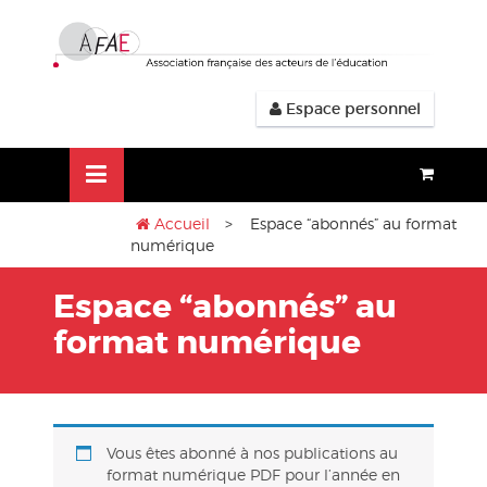
Aller
lose
au
nu
contenu
Espace personnel
Accueil
> Espace “abonnés” au format
numérique
Espace “abonnés” au
format numérique
Vous êtes abonné à nos publications au
format numérique PDF pour l’année en