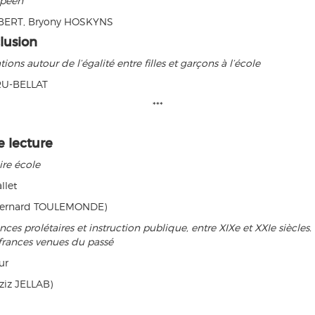
opéen
BERT, Bryony HOSKYNS
lusion
tions autour de l’égalité entre filles et garçons à l’école
RU-BELLAT
***
e lecture
ire école
llet
Bernard TOULEMONDE)
nces prolétaires et instruction publique, entre XIXe et XXIe siècles
frances venues du passé
ur
ziz JELLAB)