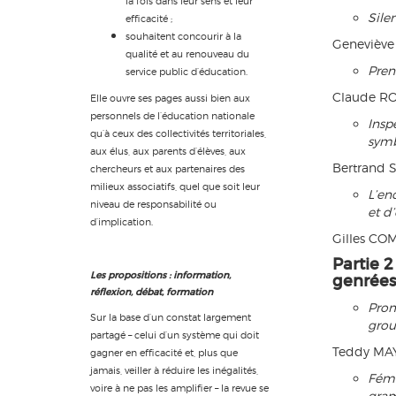
la fois dans leur sens et leur
Sile
efficacité ;
souhaitent concourir à la
Genevièv
qualité et au renouveau du
Pren
service public d’éducation.
Claude R
Elle ouvre ses pages aussi bien aux
personnels de l’éducation nationale
Insp
qu’à ceux des collectivités territoriales,
symb
aux élus, aux parents d’élèves, aux
Bertrand
chercheurs et aux partenaires des
milieux associatifs, quel que soit leur
L’en
niveau de responsabilité ou
et d’
d’implication.
Gilles CO
Partie 2
Les propositions : information,
genrées 
réflexion, débat, formation
Prom
Sur la base d’un constat largement
gro
partagé – celui d’un système qui doit
Teddy MAY
gagner en efficacité et, plus que
jamais, veiller à réduire les inégalités,
Fémi
voire à ne pas les amplifier – la revue se
gra