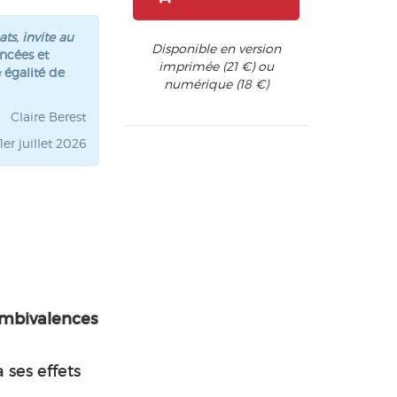
ts, invite au
Disponible en version
ncées et
imprimée (21 €) ou
«
égalité de
numérique (18 €)
Claire Berest
r juillet 2026
 ambivalences
à ses effets