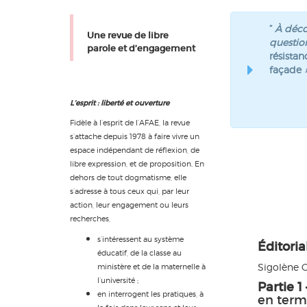
”
À déco
Une revue de libre
questio
parole et d’engagement
résista
façade
»
L’esprit : liberté et ouverture
Fidèle à l’esprit de l’AFAE, la revue
s’attache depuis 1978 à faire vivre un
espace indépendant de réflexion, de
libre expression, et de proposition. En
dehors de tout dogmatisme, elle
s’adresse à tous ceux qui, par leur
action, leur engagement ou leurs
recherches,
s’intéressent au système
Éditoria
éducatif, de la classe au
Sigolène 
ministère et de la maternelle à
l’université ;
Partie 1
en interrogent les pratiques, à
en term