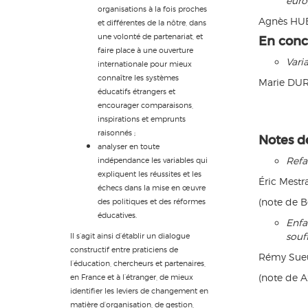
eur
organisations à la fois proches
Agnès HU
et différentes de la nôtre, dans
une volonté de partenariat, et
En conc
faire place à une ouverture
Varia
internationale pour mieux
connaître les systèmes
Marie DU
éducatifs étrangers et
encourager comparaisons,
inspirations et emprunts
raisonnés ;
Notes d
analyser en toute
Refa
indépendance les variables qui
expliquent les réussites et les
Éric Mestra
échecs dans la mise en œuvre
(note de 
des politiques et des réformes
éducatives.
Enfa
souf
Il s’agit ainsi d’établir un dialogue
constructif entre praticiens de
Rémy Sue
l’éducation, chercheurs et partenaires,
(note de A
en France et à l’étranger, de mieux
identifier les leviers de changement en
matière d’organisation, de gestion,