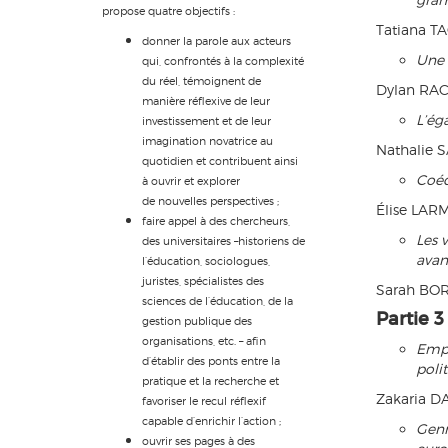
propose quatre objectifs :
Tatiana T
donner la parole aux acteurs
Une 
qui, confrontés à la complexité
du réel, témoignent de
Dylan RA
manière réflexive de leur
L’ég
investissement et de leur
imagination novatrice au
Nathalie 
quotidien et contribuent ainsi
Coéd
à ouvrir et explorer
de nouvelles perspectives ;
Élise LAR
faire appel à des chercheurs,
Les 
des universitaires –historiens de
avan
l’éducation, sociologues,
juristes, spécialistes des
Sarah BO
sciences de l’éducation, de la
Partie 3
gestion publique des
organisations, etc. – afin
Empo
d’établir des ponts entre la
poli
pratique et la recherche et
Zakaria D
favoriser le recul réflexif
capable d’enrichir l’action ;
Genr
ouvrir ses pages à des