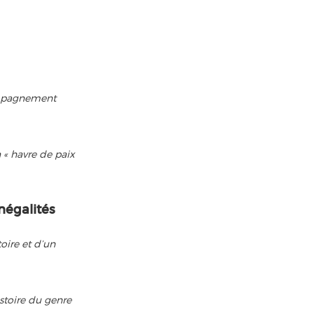
compagnement
 « havre de paix
inégalités
toire et d’un
istoire du genre