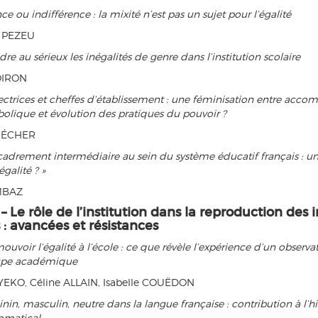
nce ou indifférence : la mixité n’est pas un sujet pour l’égalité
e PEZEU
dre au sérieux les inégalités de genre dans l’institution scolaire
OIRON
ectrices et cheffes d’établissement : une féminisation entre ac
olique et évolution des pratiques du pouvoir ?
 SÉCHER
cadrement intermédiaire au sein du système éducatif français : un
égalité ? »
MBAZ
 – Le rôle de l’institution dans la reproduction des 
: avancées et résistances
ouvoir l’égalité à l’école : ce que révèle l’expérience d’un observa
upe académique
EKO, Céline ALLAIN, Isabelle COUËDON
nin, masculin, neutre dans la langue française : contribution à l’h
mmatical