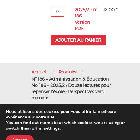
n°
186
quantité
2025/2 - n°
18,00
€
-
de
186 -
Version
2025/2
Version
Imprimée
-
PDF
n°
AJOUTER AU PANIER
186
-
Version
PDF
/
/
Accueil
Produits
N° 186 – Administration & Éducation
No 186 – 2025/2 : Douze lectures pour
repenser l’école ; Perspectives vers
demain
Nous utilisons des cookies pour vous offrir la meilleure
Nous contacter
-
Mentions légales
expérience sur notre site.
You can find out more about which cookies we are using or
© 2016 AFAE
switch them off in
settings
.