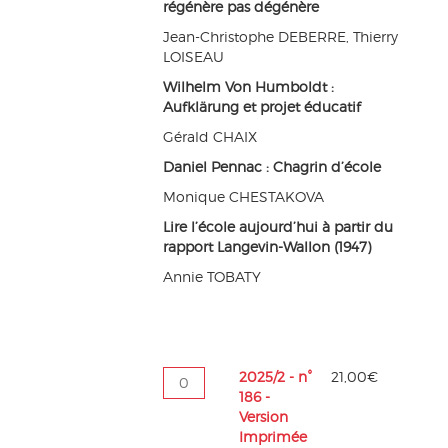
régénère pas dégénère
Jean-Christophe DEBERRE, Thierry
LOISEAU
Wilhelm Von Humboldt :
Aufklärung et projet éducatif
Gérald CHAIX
Daniel Pennac : Chagrin d’école
Monique CHESTAKOVA
Lire l’école aujourd’hui à partir du
rapport Langevin-Wallon (1947)
Annie TOBATY
quantité
2025/2 - n°
21,00
€
de
186 -
2025/2
Version
-
Imprimée