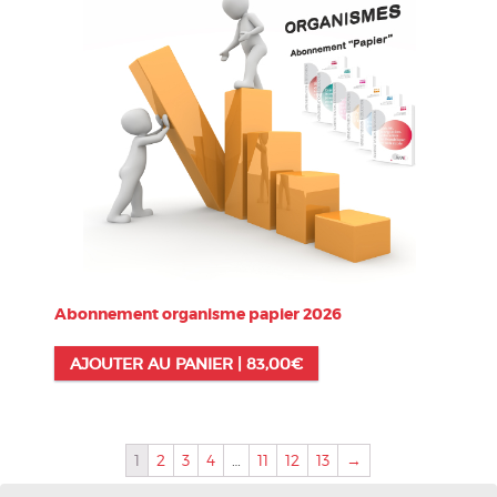
Abonnement organisme papier 2026
AJOUTER AU PANIER |
83,00
€
1
2
3
4
…
11
12
13
→