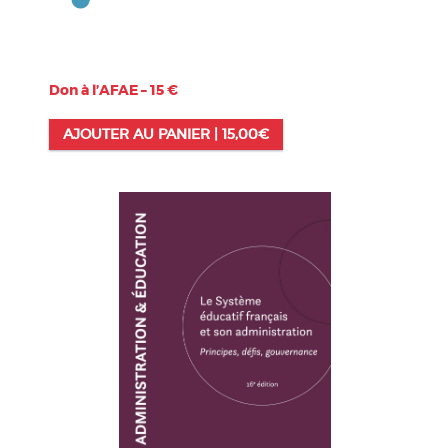
Don à l’AFAE – 15 €
AJOUTER AU PANIER |
15,00
€