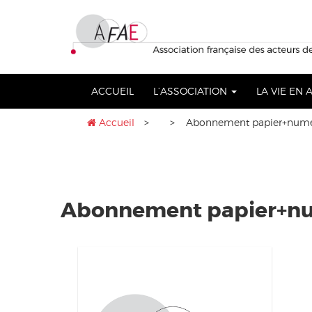
Aller
lose
au
nu
contenu
ACCUEIL
L’ASSOCIATION
LA VIE EN
Accueil
>
> Abonnement papier+numér
Abonnement papier+nu