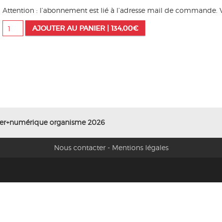
Attention : l’abonnement est lié à l’adresse mail de commande. V
quantité
AJOUTER AU PANIER |
134,00
€
de
Abonnement
papier+numérique
organisme
2026
er+numérique organisme 2026
Nous contacter
-
Mentions légales