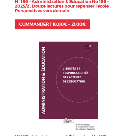
N° 186 – Administration & Éducation No 186 –
2025/2 : Douze lectures pour repenser l’école ;
Perspectives vers demain
COMMANDER |
18,00
€
–
21,00
€