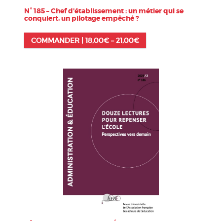
N° 185 – Chef d’établissement : un métier qui se
conquiert, un pilotage empêché ?
COMMANDER |
18,00
€
–
21,00
€