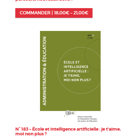
COMMANDER |
18,00
€
–
21,00
€
N° 183 – École et intelligence artificielle : je t’aime,
moi non plus ?