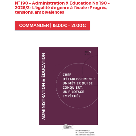
N° 190 – Administration & Éducation No 190 –
2026/2 : L’égalité de genre à l’école ; Progrès,
tensions, ambivalences
COMMANDER |
18,00
€
–
21,00
€