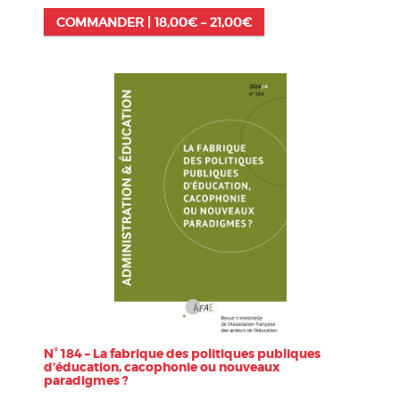
COMMANDER |
18,00
€
–
21,00
€
N° 184 – La fabrique des politiques publiques
d’éducation, cacophonie ou nouveaux
paradigmes ?