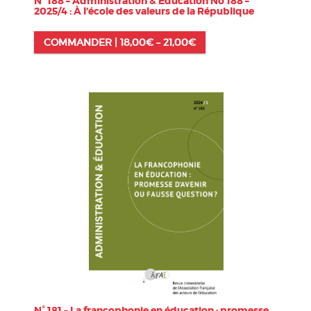
N° 188 – Administration & Éducation No 188 –
2025/4 : À l’école des valeurs de la République
COMMANDER |
18,00
€
–
21,00
€
N° 181 – La francophonie en éducation : promesse