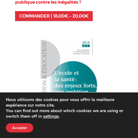
publique contre les inégalités ?
COMMANDER |
18,00
€
–
20,00
€
Nous utilisons des cookies pour vous offrir la meilleure
expérience sur notre site.
You can find out more about which cookies we are using or
switch them off in
settings
.
Accepter
n° 157 – L’école et la santé : des enjeux forts, une