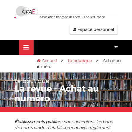
Aller
lose
au
nu
contenu
Espace personnel
Accueil
>
La boutique
> Achat au
numéro
La boutique
La revue - Achat au
numéro
Établissements publics :
nous acceptons les bons
de commande d’établissement avec règlement