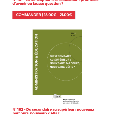
d’avenir ou fausse question ?
COMMANDER |
18,00
€
–
21,00
€
N° 182 – Du secondaire au supérieur : nouveaux
parcours, nouveaux défis ?