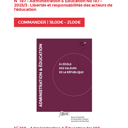
N° 187 – Administration & Éducation No 187 –
2025/3 : Libertés et responsabilités des acteurs de
l’éducation
COMMANDER |
18,00
€
–
21,00
€