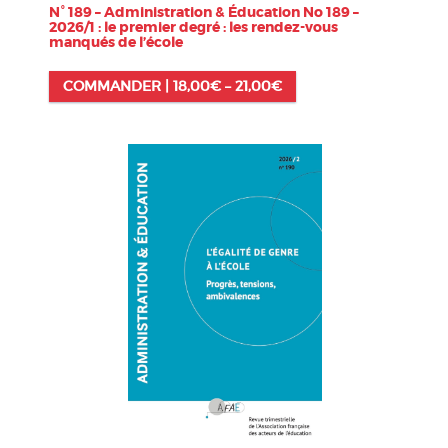
N° 189 – Administration & Éducation No 189 –
2026/1 : le premier degré : les rendez-vous
manqués de l’école
COMMANDER |
18,00
€
–
21,00
€