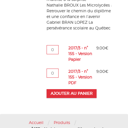
Nathalie BROUX Les Microlycées :
Retrouver le chemin du diplôme
et une confiance en l’avenir
Gabriel BRAN LOPEZ La
persévérance scolaire au Québec
quantité
2017/3 - n°
9,00
€
de
155 - Version
2017/3
Papier
-
n°
quantité
2017/3 - n°
9,00
€
155
de
155 - Version
-
2017/3
PDF
Version
-
Papier
AJOUTER AU PANIER
n°
155
-
Version
PDF
/
/
Accueil
Produits