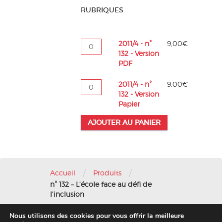
RUBRIQUES
quantité
2011/4 - n°
9,00
€
de
132 - Version
2011/4
PDF
-
n°
quantité
2011/4 - n°
9,00
€
132
de
132 - Version
-
2011/4
Papier
Version
-
PDF
AJOUTER AU PANIER
n°
132
-
Version
Papier
/
/
Accueil
Produits
n° 132 – L’école face au défi de
l’inclusion
Nous utilisons des cookies pour vous offrir la meilleure
Nous contacter
-
Mentions légales