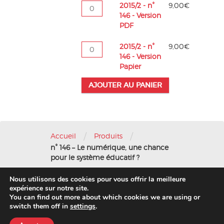
quantité
2015/2 - n°
9,00
€
de
146 - Version
2015/2
PDF
-
n°
quantité
2015/2 - n°
9,00
€
146
de
146 - Version
-
2015/2
Papier
Version
-
PDF
AJOUTER AU PANIER
n°
146
-
Version
Papier
/
/
Accueil
Produits
n° 146 – Le numérique, une chance
pour le système éducatif ?
Nous utilisons des cookies pour vous offrir la meilleure
Nous contacter
-
Mentions légales
expérience sur notre site.
You can find out more about which cookies we are using or
© 2016 AFAE
switch them off in
settings
.