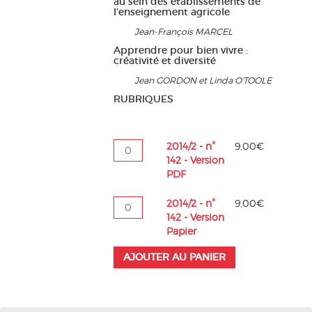
au sein des établissements de
l’enseignement agricole
Jean-François MARCEL
Apprendre pour bien vivre :
créativité et diversité
Jean GORDON et Linda O’TOOLE
RUBRIQUES
quantité
2014/2 - n°
9,00
€
de
142 - Version
2014/2
PDF
-
n°
quantité
2014/2 - n°
9,00
€
142
de
142 - Version
-
2014/2
Papier
Version
-
PDF
AJOUTER AU PANIER
n°
142
-
Version