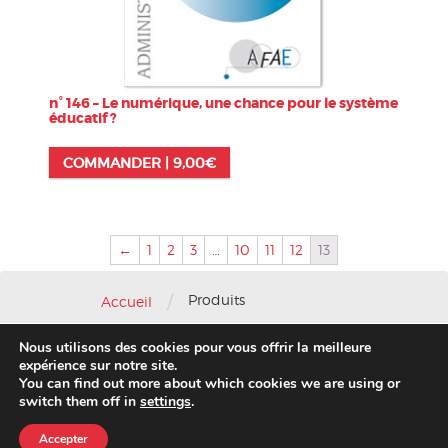
n° 146 – Le numérique, une chance pour le système
éducatif ?
COMMANDER |
9,00
€
←
1
2
3
…
10
11
12
13
/
Produits
Accueil
Nous utilisons des cookies pour vous offrir la meilleure
Nous contacter
-
Mentions légales
expérience sur notre site.
You can find out more about which cookies we are using or
© 2016 AFAE
switch them off in
settings
.
Accepter
Migration 2020