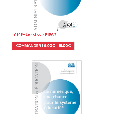
n° 145 – Le « choc » PISA ?
COMMANDER |
9,00
€
–
18,00
€