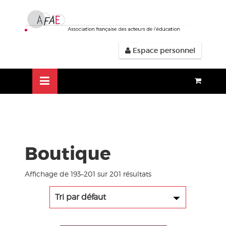
Aller
lose
au
nu
contenu
Espace personnel
Boutique
Affichage de 193–201 sur 201 résultats