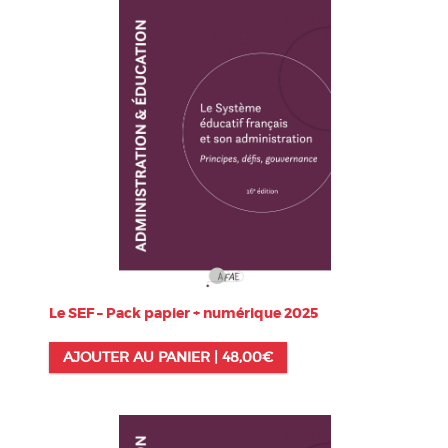
Le SEF – Pack papier + numérique 2025
AJOUTER AU PANIER |
48,00
€