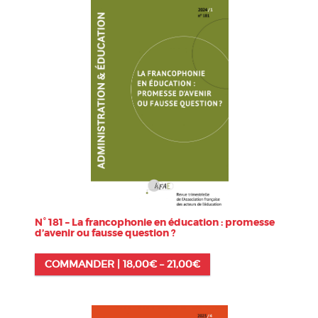
N° 181 – La francophonie en éducation : promesse
d’avenir ou fausse question ?
COMMANDER |
18,00
€
–
21,00
€