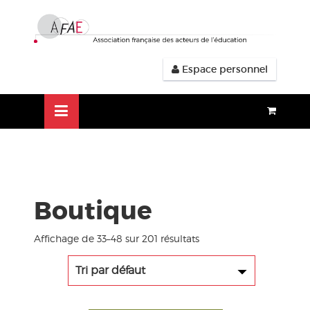
Aller
lose
au
nu
contenu
Espace personnel
Boutique
Affichage de 33–48 sur 201 résultats