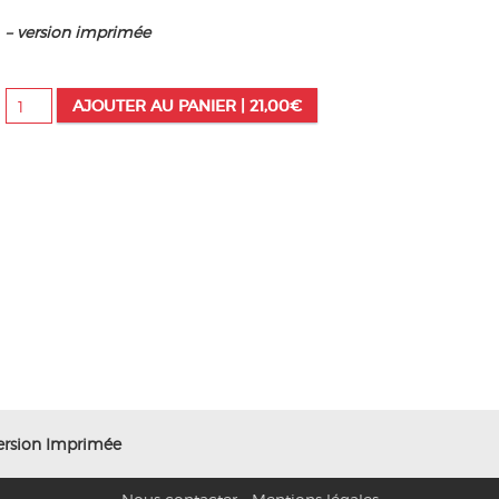
– version imprimée
quantité
AJOUTER AU PANIER |
21,00
€
de
2025/2
-
n°
186
-
Version
Imprimée
Version Imprimée