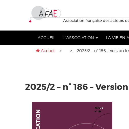
Aller
lose
au
nu
contenu
ACCUEIL
L’ASSOCIATION
LA VIE EN
Accueil
>
> 2025/2 – n° 186 – Version 
2025/2 – n° 186 – Versi