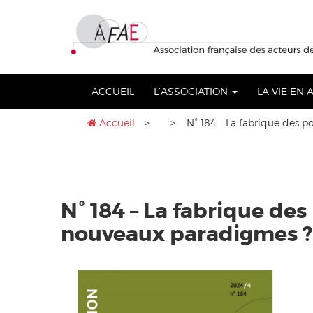
Aller
lose
au
nu
contenu
ACCUEIL
L’ASSOCIATION
LA VIE EN
Accueil
>
> N° 184 – La fabrique des p
N° 184 – La fabrique de
nouveaux paradigmes ?