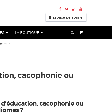
Espace personnel
UES
LA BOUTIQUE
gmes ?
ation, cacophonie ou
 d’éducation, cacophonie ou
igmes ?