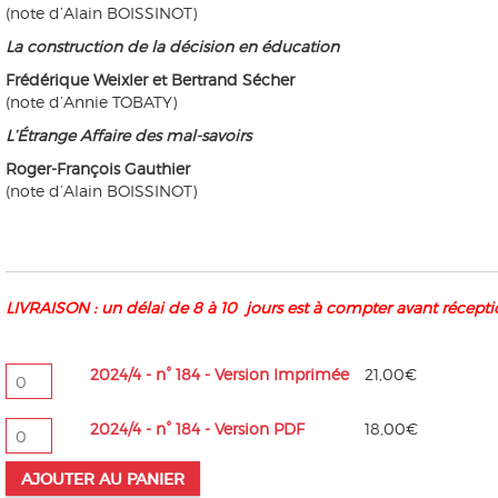
(note d’Alain BOISSINOT)
La construction de la décision en éducation
Frédérique Weixler et Bertrand Sécher
(note d’Annie TOBATY)
L’Étrange Affaire des mal-savoirs
Roger-François Gauthier
(note d’Alain BOISSINOT)
LIVRAISON : un délai de 8 à 10 jours est à compter avant récep
quantité
2024/4 - n° 184 - Version Imprimée
21,00
€
de
2024/4
quantité
2024/4 - n° 184 - Version PDF
18,00
€
-
de
n°
2024/4
AJOUTER AU PANIER
184
-