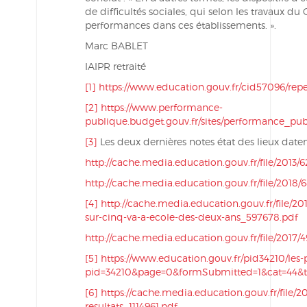
de difficultés sociales, qui selon les travaux d
performances dans ces établissements. ».
Marc BABLET
IAIPR retraité
[1]
https://www.education.gouv.fr/cid57096/reper
[2]
https://www.performance-
publique.budget.gouv.fr/sites/performance_pub
[3]
Les deux dernières notes état des lieux daten
http://cache.media.education.gouv.fr/file/2013
http://cache.media.education.gouv.fr/file/2018/
[4]
http://cache.media.education.gouv.fr/file/20
sur-cinq-va-a-ecole-des-deux-ans_597678.pdf
http://cache.media.education.gouv.fr/file/2017/
[5]
https://www.education.gouv.fr/pid34210/les-
pid=34210&page=0&formSubmitted=1&cat=44&
[6]
https://cache.media.education.gouv.fr/file/
resultats_1114961.pdf