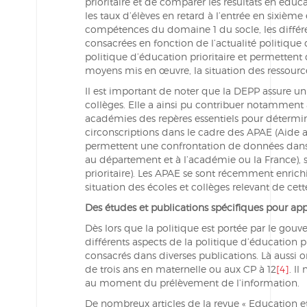
prioritaire et de comparer les résultats en éduca
les taux d’élèves en retard à l’entrée en sixième
compétences du domaine 1 du socle, les différe
consacrées en fonction de l’actualité politique 
politique d’éducation prioritaire et permettent d
moyens mis en œuvre, la situation des ressour
Il est important de noter que la DEPP assure un 
collèges. Elle a ainsi pu contribuer notamment à
académies des repères essentiels pour déterminer 
circonscriptions dans le cadre des APAE (Aide au
permettent une confrontation de données dans l
au département et à l’académie ou la France), s
prioritaire). Les APAE se sont récemment enrich
situation des écoles et collèges relevant de cett
Des études et publications spécifiques pour appr
Dès lors que la politique est portée par le gou
différents aspects de la politique d’éducation pr
consacrés dans diverses publications. Là aussi 
de trois ans en maternelle ou aux CP à 12
[4]
. Il
au moment du prélèvement de l’information.
De nombreux articles de la revue « Education e