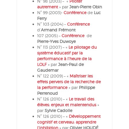
N° 98 (2003) – «
Piloter
autrement
» par
Jean-Pierre Obin
N° 99 (2003)-
Conférence
de
Luc
Ferry
N° 103 (2004) –
Conférence
d’
Armand Frémont
107 (2005) –
Conférence
de
Pierre-Yves Duwoye
N° 113 (2007) – «
Le pilotage du
système éducatif par la
performance à l’heure de la
LOLF
» par
Jean-Paul de
Gaudemar
N° 122 (2009) – «
Maîtriser les
effets pervers de la recherche de
la performance
» par
Philippe
Perrenoud
N° 126 (2010) – «
Le travail des
élèves: enjeux et malentendus
»
par
Sylvie Cadolle
N° 126 (2010) – «
Développement
cognitif et cerveau: apprendre
l’inhibition
» par
Olivier HOUDÉ