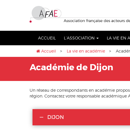
Aller
lose
au
nu
contenu
ACCUEIL
L’ASSOCIATION
LA VIE EN
Accueil
>
La vie en académie
> Académ
Académie de Dijon
Un réseau de correspondants en académie propose 
région. Contactez votre responsable académique A
DIJON