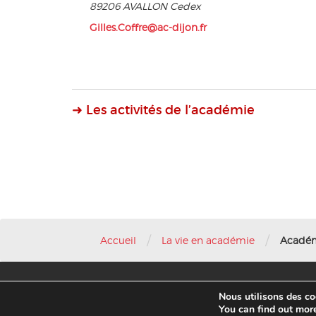
89206 AVALLON Cedex
Gilles.Coffre@ac-dijon.fr
➜ Les activités de l’académie
/
/
Accueil
La vie en académie
Académ
Nous utilisons des coo
© 2016 AFAE
You can find out mor