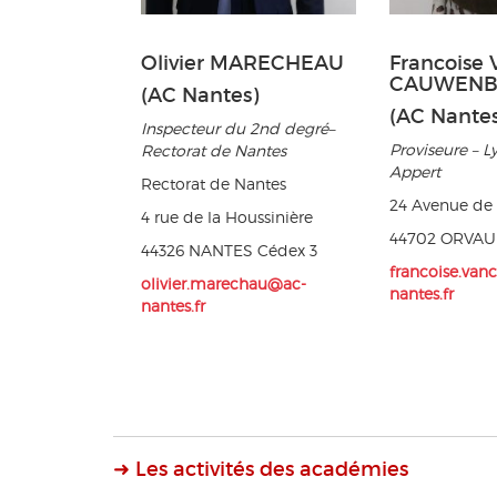
Olivier MARECHEAU
Francoise
CAUWENB
(AC Nantes)
(AC Nantes
Inspecteur du 2nd degré–
Proviseure – L
Rectorat de Nantes
Appert
Rectorat de Nantes
24 Avenue de 
4 rue de la Houssinière
44702 ORVAU
44326 NANTES Cédex 3
francoise.va
olivier.marechau@ac-
nantes.fr
nantes.fr
➜ Les activités des académies