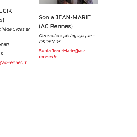
UCIK
Sonia JEAN-MARIE
s)
(AC Rennes)
ollège Croas ar
Conseillère pédagogique –
DSDEN 35
ohars
Sonia.Jean-Marie@ac-
RS
rennes.fr
@ac-rennes.fr