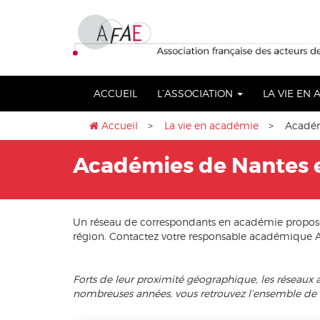
Aller
lose
au
nu
contenu
ACCUEIL
L’ASSOCIATION
LA VIE EN
Accueil
>
La vie en académie
> Académi
Académies de Nantes 
Un réseau de correspondants en académie propose 
région. Contactez votre responsable académique A
Forts de leur proximité géographique, les résea
nombreuses années, vous retrouvez l’ensemble de le