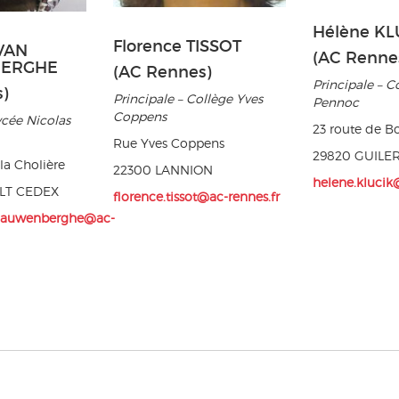
Hélène KL
Florence TISSOT
 VAN
(AC Renne
ERGHE
(AC Rennes)
Principale – C
)
Principale – Collège Yves
Pennoc
Coppens
ycée Nicolas
23 route de B
Rue Yves Coppens
29820 GUILE
la Cholière
22300 LANNION
helene.klucik
LT CEDEX
florence.tissot@ac-rennes.fr
ncauwenberghe@ac-