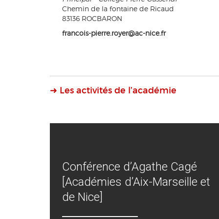
Chemin de la fontaine de Ricaud
83136 ROCBARON
francois-pierre.royer@ac-nice.fr
➜ Les activités de l’académie
Conférence d’Agathe Cagé
[Académies d’Aix-Marseille et
de Nice]