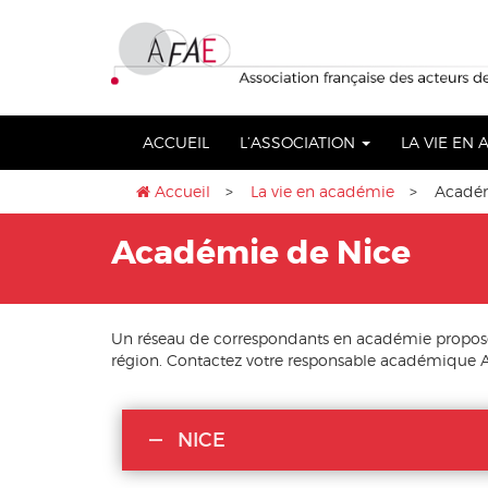
Aller
lose
au
nu
contenu
ACCUEIL
L’ASSOCIATION
LA VIE EN
Accueil
>
La vie en académie
> Académ
Académie de Nice
Un réseau de correspondants en académie propose 
région. Contactez votre responsable académique A
NICE