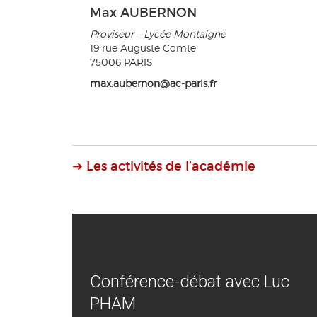
Max AUBERNON
Proviseur – Lycée Montaigne
19 rue Auguste Comte
75006 PARIS
max.aubernon@ac-paris.fr
➜ Les activités de l’académie
Conférence-débat avec Luc
PHAM