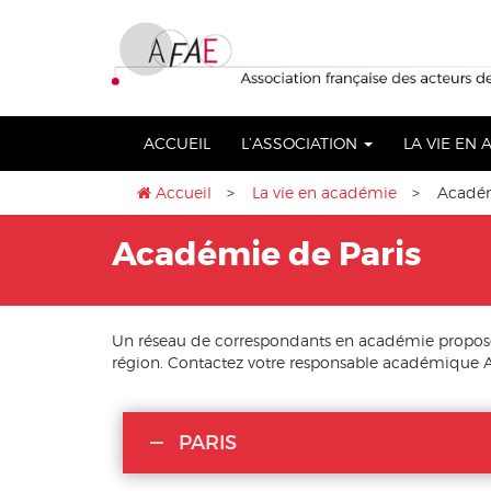
Aller
lose
au
nu
contenu
ACCUEIL
L’ASSOCIATION
LA VIE EN
Accueil
>
La vie en académie
> Académi
Académie de Paris
Un réseau de correspondants en académie propose 
région. Contactez votre responsable académique A
PARIS