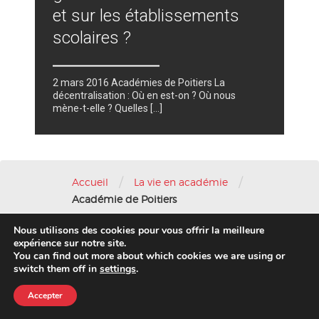
et sur les établissements
scolaires ?
2 mars 2016 Académies de Poitiers La
décentralisation : Où en est-on ? Où nous
mène-t-elle ? Quelles […]
/
/
Accueil
La vie en académie
Académie de Poitiers
Nous utilisons des cookies pour vous offrir la meilleure
Nous contacter
-
Mentions légales
expérience sur notre site.
You can find out more about which cookies we are using or
© 2016 AFAE
switch them off in
settings
.
Accepter
Migration 2020