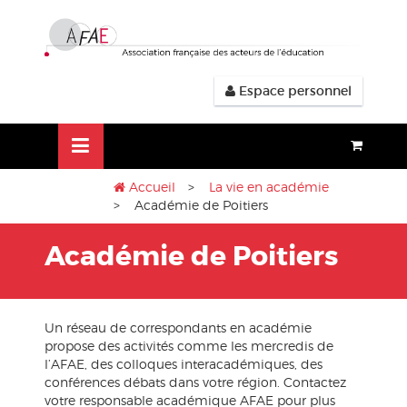
Aller
lose
au
nu
contenu
Espace personnel
Accueil
>
La vie en académie
> Académie de Poitiers
Académie de Poitiers
Un réseau de correspondants en académie
propose des activités comme les mercredis de
l’AFAE, des colloques interacadémiques, des
conférences débats dans votre région. Contactez
votre responsable académique AFAE pour plus