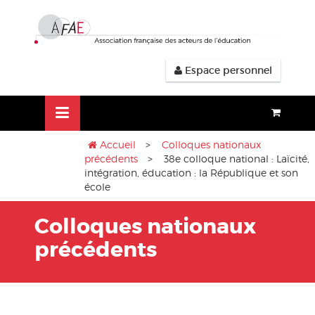
Aller
lose
au
nu
contenu
Espace personnel
Accueil
>
Colloques nationaux
précédents
> 38e colloque national : Laïcité,
intégration, éducation : la République et son
école
Colloques nationaux
précédents