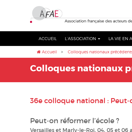
Aller
lose
au
nu
contenu
ACCUEIL
L’ASSOCIATION
LA VIE EN
Accueil
>
Colloques nationaux précédent
Colloques nationaux 
36e colloque national : Peut-o
Peut-on réformer l’école ?
Versailles et Marly-le-Roi, 04, 05 et 06 