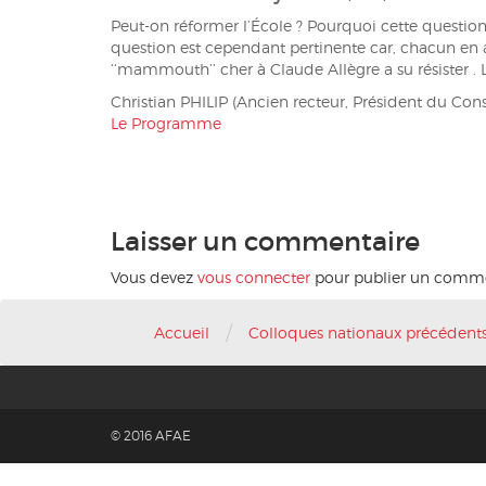
Peut-on réformer l’École ? Pourquoi cette question 
question est cependant pertinente car, chacun en a 
‘‘mammouth’’ cher à Claude Allègre a su résister . L
Christian PHILIP (Ancien recteur, Président du Cons
Le Programme
Laisser un commentaire
Vous devez
vous connecter
pour publier un comme
/
Accueil
Colloques nationaux précédent
© 2016 AFAE