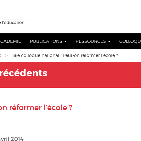
 ACADÉMIE
PUBLICATIONS
RESSOURCES
COLLOQ
s
> 36e colloque national : Peut-on réformer l’école ?
précédents
n réformer l’école ?
avril 2014