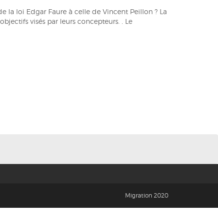
 la loi Edgar Faure à celle de Vincent Peillon ? La
jectifs visés par leurs concepteurs. . Le
Migration 2020