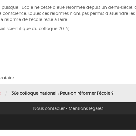
puisque l’École ne cesse d’être réformée depuis un demi-siècle, de
conscience, toutes ces réformes n’ont pas permis d’atteindre les ob
a réforme de l’école reste à faire.
eil scientifique du colloque 2014)
ntaire.
/
s
36e colloque national : Peut-on réformer l’école ?
Nous contacter
-
Mentions légales