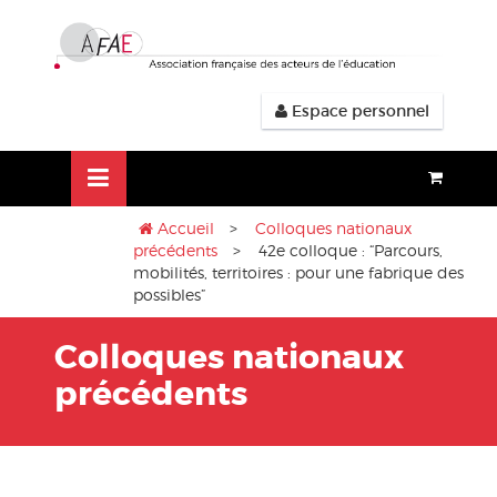
Aller
lose
au
nu
contenu
Espace personnel
Accueil
>
Colloques nationaux
précédents
> 42e colloque : “Parcours,
mobilités, territoires : pour une fabrique des
possibles”
Colloques nationaux
précédents