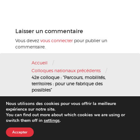
Laisser un commentaire
Vous devez
vous connecter
pour publier un
commentaire.
/
Accueil
/
Colloques nationaux précédents
42e colloque : “Parcours, mobilités,
territoires : pour une fabrique des
possibles”
Nous utilisons des cookies pour vous offrir la meilleure
Nous contacter
-
Mentions légales
expérience sur notre site.
You can find out more about which cookies we are using or
© 2016 AFAE
switch them off in
settings
.
Accepter
Migration 2020