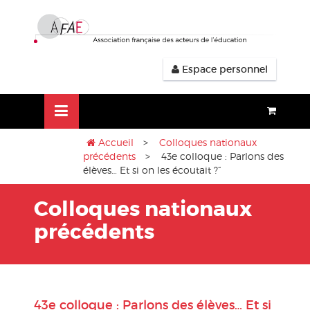
Aller
lose
au
nu
contenu
Espace personnel
Accueil
>
Colloques nationaux
précédents
> 43e colloque : Parlons des
élèves… Et si on les écoutait ?“
Colloques nationaux
précédents
43e colloque : Parlons des élèves… Et si