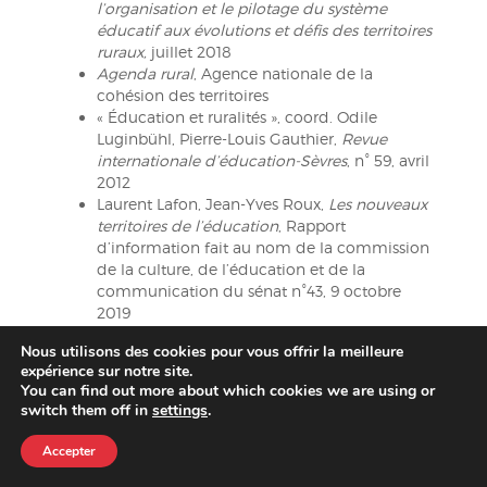
l’organisation et le pilotage du système
éducatif aux évolutions et défis des territoires
ruraux,
juillet 2018
Agenda rural
, Agence nationale de la
cohésion des territoires
« Éducation et ruralités », coord. Odile
Luginbühl, Pierre-Louis Gauthier,
Revue
internationale d’éducation-Sèvres
, n° 59, avril
2012
Laurent Lafon, Jean-Yves Roux,
Les nouveaux
territoires de l’éducation
, Rapport
d’information fait au nom de la commission
de la culture, de l’éducation et de la
communication du sénat n°43, 9 octobre
2019
Yves Alpe, Angela Barthes,
Les élèves ruraux
Nous utilisons des cookies pour vous offrir la meilleure
face à la stigmatisation des territoires
, Agora
expérience sur notre site.
débats/jeunesse 2014/3, n°68
You can find out more about which cookies we are using or
switch them off in
settings
.
[1]
L’exemple le plus abouti d’une structure
Accepter
inclusive avec une école unique pour la période de
la scolarité obligatoire se trouve dans les pays