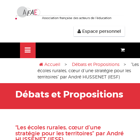
Aller
lose
au
nu
contenu
Espace personnel
Accueil
>
Débats et Propositions
> “Les
écoles rurales, cœur d’une stratégie pour les
territoires” par André HUSSENET (IESF)
Débats et Propositions
“Les écoles rurales, cœur d’une
stratégie pour les territoires” par André
HUSSENET (IESF)