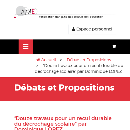
Aller
lose
au
nu
contenu
Espace personnel
Accueil
>
Débats et Propositions
> “Douze travaux pour un recul durable du
décrochage scolaire” par Dominique LOPEZ
Débats et Propositions
“Douze travaux pour un recul durable
du décrochage scolaire” par
Dominique LOPEZ