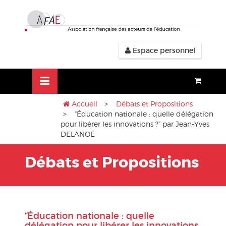
Aller
lose
au
nu
contenu
Espace personnel
Accueil
>
Débats et Propositions
> “Éducation nationale : quelle délégation
pour libérer les innovations ?” par Jean-Yves
DELANOË
Débats et Propositions
“Éducation nationale : quelle
délégation pour libérer les innovations