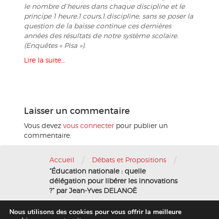
le nombre d’heures dans chaque discipline et le
principe 1 heure,1 cours,1 discipline, sans se poser la
question de la baisse continue ces dernières
années des résultats de notre système scolaire.
(Enquêtes « Pisa »).
Lire la suite…
Laisser un commentaire
Vous devez
vous connecter
pour publier un
commentaire.
/
/
Accueil
Débats et Propositions
“Éducation nationale : quelle
délégation pour libérer les innovations
?” par Jean-Yves DELANOË
Nous utilisons des cookies pour vous offrir la meilleure
Nous contacter
-
Mentions légales