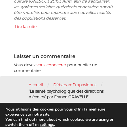
culture (UNESCO), 2015). Ainsi, afin de s’actualiser,
les systèmes scolaires québécois et ontarien ont dû
être modifiés pour répondre aux nouvelles réalités
des populations desservies.
Lire la suite
Laisser un commentaire
Vous devez
vous connecter
pour publier un
commentaire.
/
/
Accueil
Débats et Propositions
“La santé psychologique des directions
d’écoles” par France GRAVELLE
Nous utilisons des cookies pour vous offrir la meilleure
Nous contacter
-
Mentions légales
expérience sur notre site.
You can find out more about which cookies we are using or
© 2016 AFAE
switch them off in
settings
.