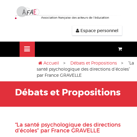
Aller
lose
au
nu
contenu
Espace personnel
Accueil
>
Débats et Propositions
> “La
santé psychologique des directions d’écoles”
par France GRAVELLE
Débats et Propositions
“La santé psychologique des directions
d’écoles” par France GRAVELLE