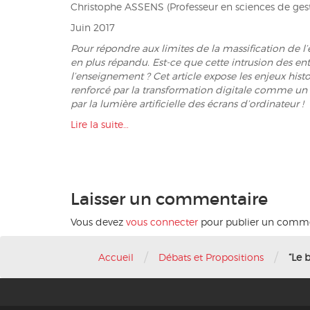
Christophe ASSENS (Professeur en sciences de ges
Juin 2017
Pour répondre aux limites de la massification de 
en plus répandu. Est-ce que cette intrusion des entr
l’enseignement ? Cet article expose les enjeux his
renforcé par la transformation digitale comme un «
par la lumière artificielle des écrans d’ordinateur !
Lire la suite…
Laisser un commentaire
Vous devez
vous connecter
pour publier un comme
/
/
Accueil
Débats et Propositions
“Le 