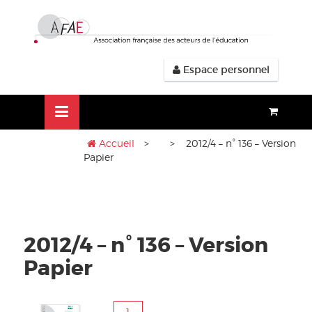
Aller
lose
au
nu
contenu
Espace personnel
Accueil
>
> 2012/4 – n° 136 – Version
Papier
2012/4 – n° 136 – Version
Papier
quantité