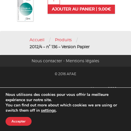
de
AJOUTER AU PANIER |
9,00
€
2012/4
-
n°
136
-
Version
/
/
Accueil
Produits
Papier
2012/4 – n° 136 – Version Papier
Nous contacter
-
Mentions légales
© 2016 AFAE
Migration 2020
Nous utilisons des cookies pour vous offrir la meilleure
expérience sur notre site.
You can find out more about which cookies we are using or
switch them off in
settings
.
Accepter