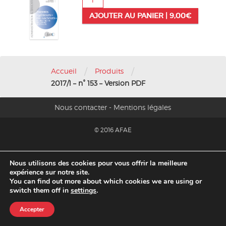
de
AJOUTER AU PANIER |
9,00
€
2017/1
-
n°
153
-
Version
/
/
Accueil
Produits
PDF
2017/1 – n° 153 – Version PDF
Nous contacter
-
Mentions légales
© 2016 AFAE
Migration 2020
Nous utilisons des cookies pour vous offrir la meilleure
expérience sur notre site.
You can find out more about which cookies we are using or
switch them off in
settings
.
Accepter