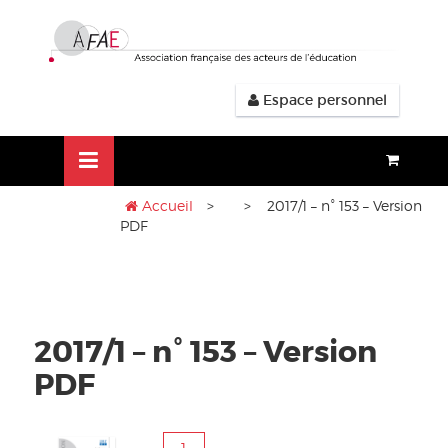
Aller
lose
au
nu
contenu
Espace personnel
Accueil
>
> 2017/1 – n° 153 – Version
PDF
2017/1 – n° 153 – Version
PDF
quantité