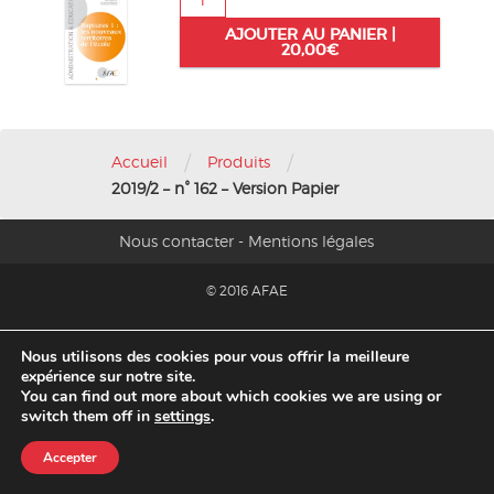
de
AJOUTER AU PANIER |
2019/2
20,00
€
-
n°
162
-
Version
/
/
Accueil
Produits
Papier
2019/2 – n° 162 – Version Papier
Nous contacter
-
Mentions légales
© 2016 AFAE
Migration 2020
Nous utilisons des cookies pour vous offrir la meilleure
expérience sur notre site.
You can find out more about which cookies we are using or
switch them off in
settings
.
Accepter