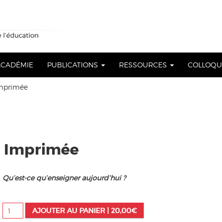
 ACADÉMIE
PUBLICATIONS
RESSOURCES
COLLOQ
Imprimée
on Imprimée
Qu’est-ce qu’enseigner aujourd’hui ?
quantité
AJOUTER AU PANIER |
20,00
€
de