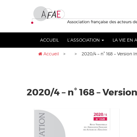
Aller
lose
au
nu
contenu
ACCUEIL
L’ASSOCIATION
LA VIE EN
Accueil
>
> 2020/4 – n° 168 – Version 
2020/4 – n° 168 – Versi