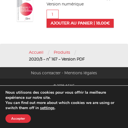
Version numérique
quantité
de
AJOUTER AU PANIER |
18,00
€
2020/3
-
n°
167
-
/
/
Version
Accueil
Produits
PDF
2020/3 – n° 167 – Version PDF
Nous contacter
-
Mentions légales
© 2016 AFAE
Nous utilisons des cookies pour vous offrir la meilleure
expérience sur notre site.
Migration 2020
You can find out more about which cookies we are using or
switch them off in
settings
.
Accepter