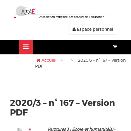
Aller
lose
au
nu
contenu
Espace personnel
Accueil
>
> 2020/3 – n° 167 – Version
PDF
2020/3 – n° 167 – Version
PDF
Ruptures 3 : École et humanité(s)
–