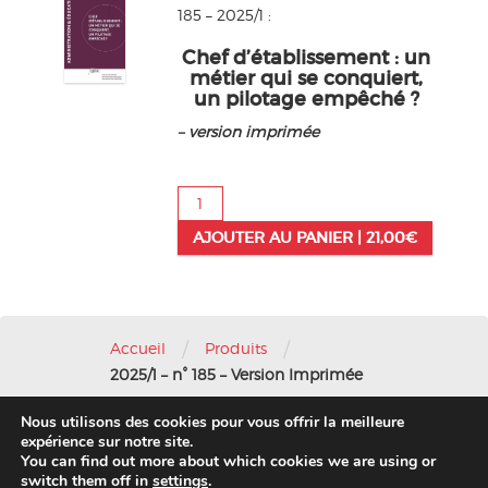
185 – 2025/1 :
Chef d’établissement : un
métier qui se conquiert,
un pilotage empêché ?
– version imprimée
quantité
de
AJOUTER AU PANIER |
21,00
€
2025/1
-
n°
185
-
/
/
Version
Accueil
Produits
Imprimée
2025/1 – n° 185 – Version Imprimée
Nous utilisons des cookies pour vous offrir la meilleure
Nous contacter
-
Mentions légales
expérience sur notre site.
You can find out more about which cookies we are using or
© 2016 AFAE
switch them off in
settings
.