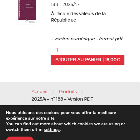
188 – 2025/4 :
À l’école des valeurs de la
République
– version numérique – format pdf
quantité
de
AJOUTER AU PANIER |
18,00
€
2025/4
-
n°
188
-
/
/
Version
Accueil
Produits
PDF
2025/4 – n° 188 – Version PDF
Nous utilisons des cookies pour vous offrir la meilleure
Nous contacter
-
Mentions légales
expérience sur notre site.
You can find out more about which cookies we are using or
© 2016 AFAE
switch them off in
settings
.