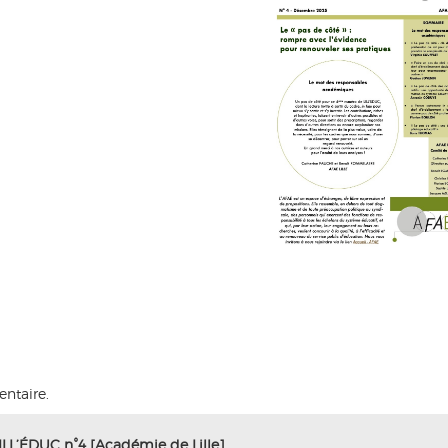
ntaire.
ILL’ÉDUC n°4 [Académie de Lille]