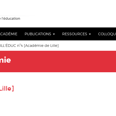
 ACADÉMIE
PUBLICATIONS
RESSOURCES
COLLOQ
LL’ÉDUC n°4 [Académie de Lille]
mie
ille]