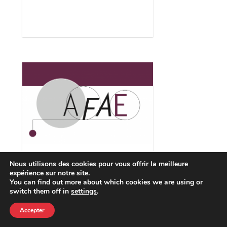
Atelier “Libertés et
Nous utilisons des cookies pour vous offrir la meilleure
Responsabilités des
expérience sur notre site.
acteurs de l’éducation”
You can find out more about which cookies we are using or
[Académies de
switch them off in
settings
.
Montpellier et
Toulouse]
Accepter