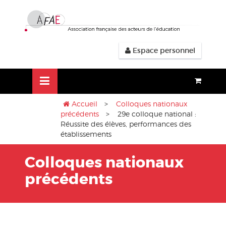
Aller
lose
au
nu
contenu
Espace personnel
Accueil
>
Colloques nationaux
précédents
> 29e colloque national :
Réussite des élèves, performances des
établissements
Colloques nationaux
précédents