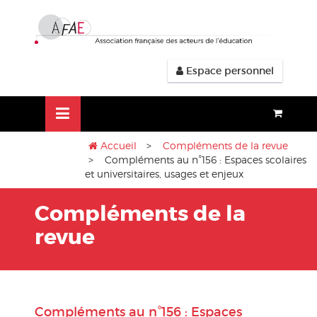
Aller
lose
au
nu
contenu
Espace personnel
Accueil
>
Compléments de la revue
> Compléments au n°156 : Espaces scolaires
et universitaires, usages et enjeux
Compléments de la
revue
Compléments au n°156 : Espaces