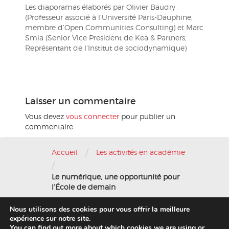
Les diaporamas élaborés par Olivier Baudry
(Professeur associé à l’Université Paris-Dauphine,
membre d’Open Communities Consulting) et Marc
Smia (Senior Vice President de Kea & Partners,
Représentant de l’Institut de sociodynamique)
Laisser un commentaire
Vous devez
vous connecter
pour publier un
commentaire.
/
Accueil
Les activités en académie
/
Le numérique, une opportunité pour
l’École de demain
Nous utilisons des cookies pour vous offrir la meilleure
Nous contacter
-
Mentions légales
expérience sur notre site.
You can find out more about which cookies we are using or