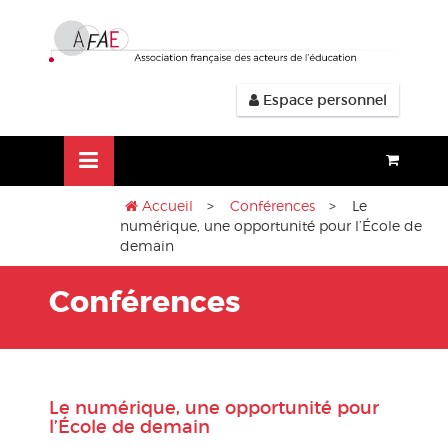
Aller
lose
au
nu
contenu
Espace personnel
Accueil
>
Conférences
> Le
numérique, une opportunité pour l’École de
demain
Conférences
Le numérique, une opportunité pour
l’École de demain