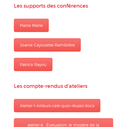
Les supports des conférences
Pierre Merle
Joanie Cayouette-Ramblière
Patrick Rayou
Les compte-rendus d’ateliers
Atelier-1-Ailleurs-cest-quoi-réussir.docx
atelier-6 : Évaluation: le mystère de la