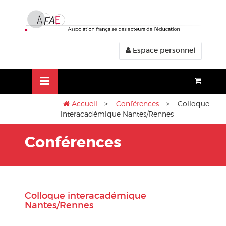
Aller
lose
au
nu
contenu
Espace personnel
Accueil
>
Conférences
> Colloque
interacadémique Nantes/Rennes
Conférences
Colloque interacadémique
Nantes/Rennes